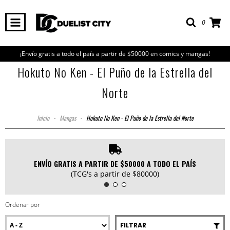
0
¡Envío gratis a todo el país a partir de $50000 en comics y mangas!
Hokuto No Ken - El Puño de la Estrella del
Norte
Inicio
-
Mangas
-
Hokuto No Ken - El Puño de la Estrella del Norte
ENVÍO GRATIS A PARTIR DE $50000 A TODO EL PAÍS
(TCG's a partir de $80000)
Ordenar por
FILTRAR