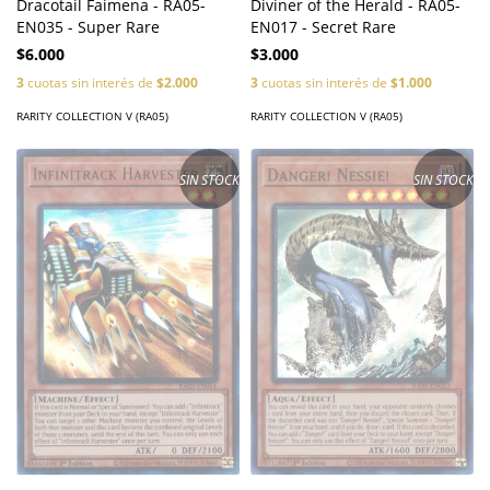
Diviner of the Herald - RA05-
Dracotail Faimena - RA05-
EN017 - Secret Rare
EN035 - Super Rare
$3.000
$6.000
3
cuotas sin interés de
$1.000
3
cuotas sin interés de
$2.000
RARITY COLLECTION V (RA05)
RARITY COLLECTION V (RA05)
SIN STOCK
SIN STOCK