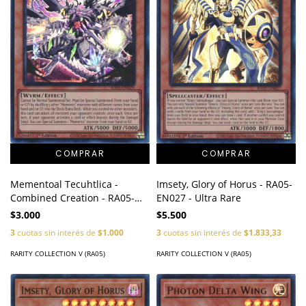
Mementoal Tecuhtlica -
Imsety, Glory of Horus - RA05-
Combined Creation - RA05-
EN027 - Ultra Rare
EN029 - Ultra Rare
$3.000
$5.500
3
cuotas sin interés de
$1.000
3
cuotas sin interés de
$1.833,33
RARITY COLLECTION V (RA05)
RARITY COLLECTION V (RA05)