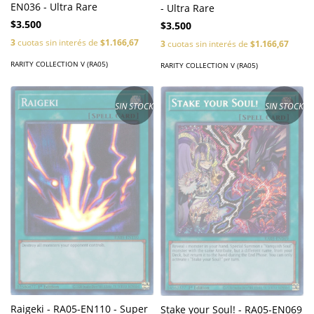
EN036 - Ultra Rare
- Ultra Rare
$3.500
$3.500
3
cuotas sin interés de
$1.166,67
3
cuotas sin interés de
$1.166,67
RARITY COLLECTION V (RA05)
RARITY COLLECTION V (RA05)
SIN STOCK
SIN STOCK
Raigeki - RA05-EN110 - Super
Stake your Soul! - RA05-EN069