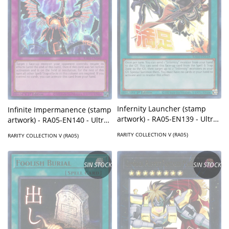
Infernity Launcher (stamp
Infinite Impermanence (stamp
artwork) - RA05-EN139 - Ultra
artwork) - RA05-EN140 - Ultra
Rare
Rare
RARITY COLLECTION V (RA05)
RARITY COLLECTION V (RA05)
SIN STOCK
SIN STOCK