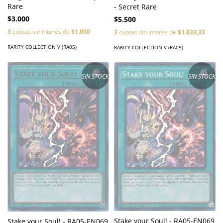
Rare
- Secret Rare
$3.000
$5.500
3
cuotas sin interés de
$1.000
3
cuotas sin interés de
$1.833,33
RARITY COLLECTION V (RA05)
RARITY COLLECTION V (RA05)
SIN STOCK
SIN STOCK
Stake your Soul! - RA05-EN069
Stake your Soul! - RA05-EN069