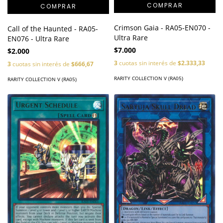
Crimson Gaia - RA05-EN070 -
Call of the Haunted - RA05-
Ultra Rare
EN076 - Ultra Rare
$7.000
$2.000
3
cuotas sin interés de
$2.333,33
3
cuotas sin interés de
$666,67
RARITY COLLECTION V (RA05)
RARITY COLLECTION V (RA05)