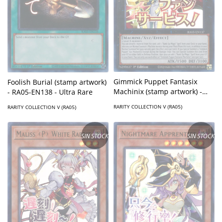
Gimmick Puppet Fantasix
Foolish Burial (stamp artwork)
Machinix (stamp artwork) -
- RA05-EN138 - Ultra Rare
RA05-EN137 - Ultra Rare
RARITY COLLECTION V (RA05)
RARITY COLLECTION V (RA05)
SIN STOCK
SIN STOCK