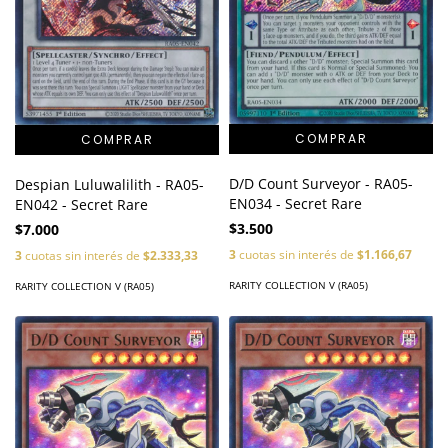
D/D Count Surveyor - RA05-
Despian Luluwalilith - RA05-
EN034 - Secret Rare
EN042 - Secret Rare
$3.500
$7.000
3
cuotas sin interés de
$1.166,67
3
cuotas sin interés de
$2.333,33
RARITY COLLECTION V (RA05)
RARITY COLLECTION V (RA05)