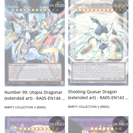
SIN STOCK
SIN STOCK
Shooting Quasar Dragon
Number 99: Utopia Dragonar
(extended art) - RA05-EN143 -
(extended art) - RA05-EN144 -
Ultra Rare
Ultra Rare
RARITY COLLECTION V (RA05)
RARITY COLLECTION V (RA05)
SIN STOCK
SIN STOCK