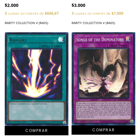
$2.000
$3.000
3
cuotas sin interés de
$666,67
3
cuotas sin interés de
$1.000
RARITY COLLECTION V (RA05)
RARITY COLLECTION V (RA05)