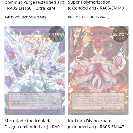
Super Polymerization
Dominus Purge (extended art)
(extended art) - RA05-EN149 -
- RA05-EN150 - Ultra Rare
Ultra Rare
RARITY COLLECTION V (RA05)
RARITY COLLECTION V (RA05)
SIN STOCK
SIN STOCK
Mirrorjade the Iceblade
Kurikara Divincarnate
Dragon (extended art) - RA05-
(extended art) - RA05-EN147 -
EN148 - Ultra Rare
Ultra Rare