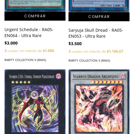
Urgent Schedule - RA05-
Saryuja Skull Dread - RA05-
EN064 - Ultra Rare
EN053 - Ultra Rare
$3.000
$3.500
3
cuotas sin interés de
$1.000
3
cuotas sin interés de
$1.166,67
RARITY COLLECTION V (RA05)
RARITY COLLECTION V (RA05)