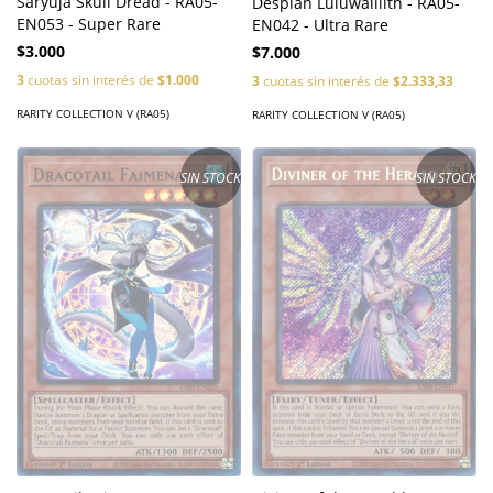
Saryuja Skull Dread - RA05-
Despian Luluwalilith - RA05-
EN053 - Super Rare
EN042 - Ultra Rare
$3.000
$7.000
3
cuotas sin interés de
$1.000
3
cuotas sin interés de
$2.333,33
RARITY COLLECTION V (RA05)
RARITY COLLECTION V (RA05)
SIN STOCK
SIN STOCK