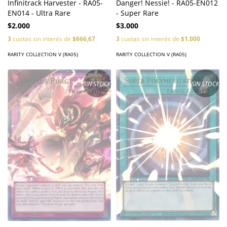
Danger! Nessie! - RA05-EN012
Infinitrack Harvester - RA05-
- Super Rare
EN014 - Ultra Rare
$3.000
$2.000
3
cuotas sin interés de
$1.000
3
cuotas sin interés de
$666,67
RARITY COLLECTION V (RA05)
RARITY COLLECTION V (RA05)
SIN STOCK
SIN STOCK