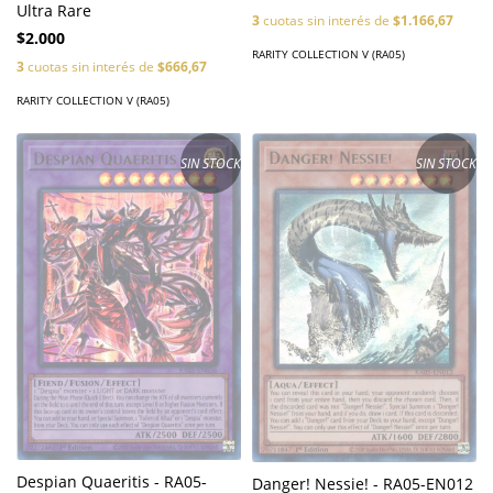
Ultra Rare
3
cuotas sin interés de
$1.166,67
$2.000
RARITY COLLECTION V (RA05)
3
cuotas sin interés de
$666,67
RARITY COLLECTION V (RA05)
SIN STOCK
SIN STOCK
Despian Quaeritis - RA05-
Danger! Nessie! - RA05-EN012