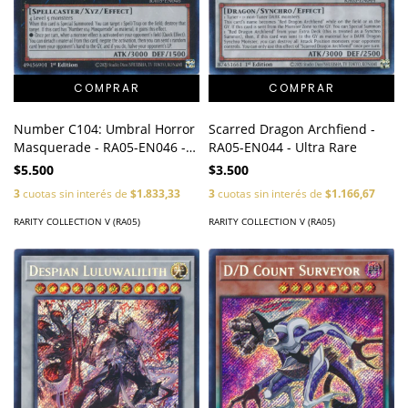
Number C104: Umbral Horror
Scarred Dragon Archfiend -
Masquerade - RA05-EN046 -
RA05-EN044 - Ultra Rare
Super Rare
$5.500
$3.500
3
cuotas sin interés de
$1.833,33
3
cuotas sin interés de
$1.166,67
RARITY COLLECTION V (RA05)
RARITY COLLECTION V (RA05)