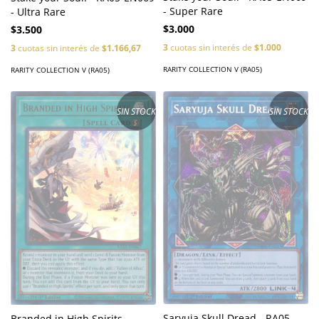
- Super Rare
- Ultra Rare
$3.000
$3.500
3
cuotas sin interés de
$1.000
3
cuotas sin interés de
$1.166,67
RARITY COLLECTION V (RA05)
RARITY COLLECTION V (RA05)
SIN STOCK
SIN STOCK
Saryuja Skull Dread - RA05-
Branded in High Spirits -