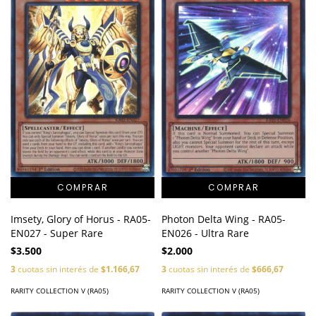
Imsety, Glory of Horus - RA05-
Photon Delta Wing - RA05-
EN027 - Super Rare
EN026 - Ultra Rare
$3.500
$2.000
3
cuotas sin interés de
$1.166,67
3
cuotas sin interés de
$666,67
RARITY COLLECTION V (RA05)
RARITY COLLECTION V (RA05)