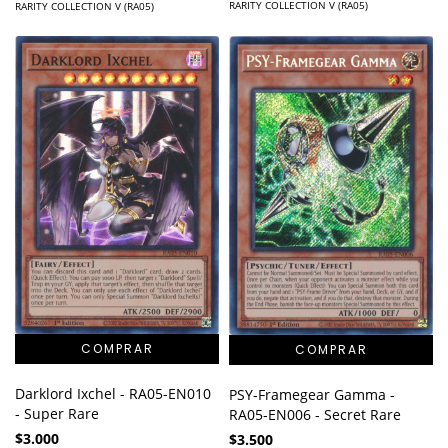
RARITY COLLECTION V (RA05)
RARITY COLLECTION V (RA05)
Darklord Ixchel - RA05-EN010
PSY-Framegear Gamma -
- Super Rare
RA05-EN006 - Secret Rare
$3.000
$3.500