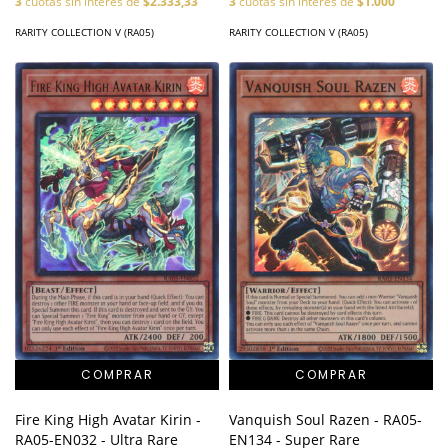
3
cuotas sin interés de
$2.333,33
3
cuotas sin interés de
$1.000
RARITY COLLECTION V (RA05)
RARITY COLLECTION V (RA05)
Fire King High Avatar Kirin -
Vanquish Soul Razen - RA05-
RA05-EN032 - Ultra Rare
EN134 - Super Rare