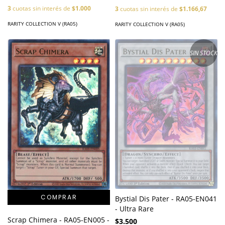
3
cuotas sin interés de
$1.000
3
cuotas sin interés de
$1.166,67
RARITY COLLECTION V (RA05)
RARITY COLLECTION V (RA05)
SIN STOCK
Bystial Dis Pater - RA05-EN041
- Ultra Rare
Scrap Chimera - RA05-EN005 -
$3.500