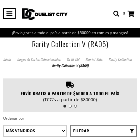
0
¡Envío gratis a todo el país a partir de $50000 en comics y mangas!
Rarity Collection V (RA05)
Inicio
-
Juegos de Cartas Coleccionables
-
Yu-Gi-Oh!
-
Reprint Sets
-
Rarity Collection
-
Rarity Collection V (RA05)
ENVÍO GRATIS A PARTIR DE $50000 A TODO EL PAÍS
(TCG's a partir de $80000)
Ordenar por
FILTRAR