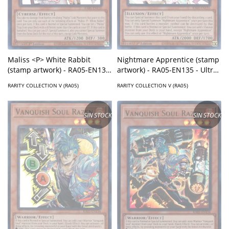
Maliss <P> White Rabbit
Nightmare Apprentice (stamp
(stamp artwork) - RA05-EN136
artwork) - RA05-EN135 - Ultra
- Ultra Rare
Rare
RARITY COLLECTION V (RA05)
RARITY COLLECTION V (RA05)
SIN STOCK
SIN STOCK