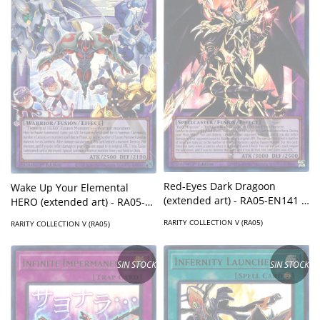
Red-Eyes Dark Dragoon
Wake Up Your Elemental
(extended art) - RA05-EN141 -
HERO (extended art) - RA05-
Ultra Rare
EN142 - Ultra Rare
RARITY COLLECTION V (RA05)
RARITY COLLECTION V (RA05)
SIN STOCK
SIN STOCK