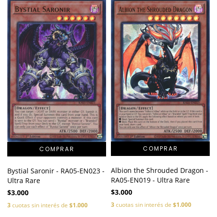
Albion the Shrouded Dragon -
Bystial Saronir - RA05-EN023 -
RA05-EN019 - Ultra Rare
Ultra Rare
$3.000
$3.000
3
cuotas sin interés de
$1.000
3
cuotas sin interés de
$1.000