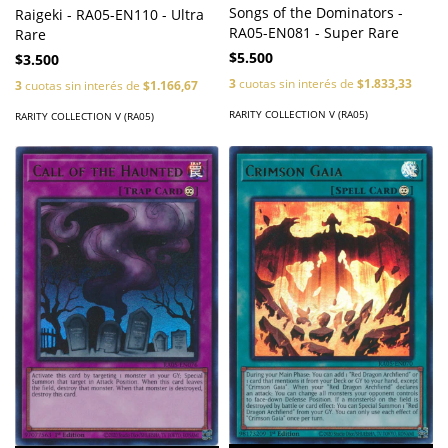
Songs of the Dominators -
Raigeki - RA05-EN110 - Ultra
RA05-EN081 - Super Rare
Rare
$5.500
$3.500
3
cuotas sin interés de
$1.833,33
3
cuotas sin interés de
$1.166,67
RARITY COLLECTION V (RA05)
RARITY COLLECTION V (RA05)