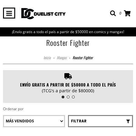
0
¡Envío gratis a todo el país a partir de $50000 en comics y mangas!
Rooster Fighter
Inicio
-
Mangas
-
Rooster Fighter
ENVÍO GRATIS A PARTIR DE $50000 A TODO EL PAÍS
(TCG's a partir de $80000)
Ordenar por
FILTRAR