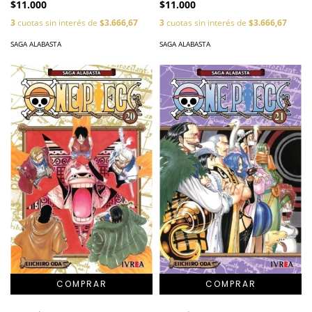
$11.000
$11.000
3
cuotas sin interés de
$3.666,67
3
cuotas sin interés de
$3.666,67
SAGA ALABASTA
SAGA ALABASTA