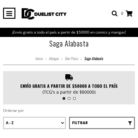
0
¡Envío gratis a todo el país a partir de $50000 en comics y mangas!
Saga Alabasta
Inicio
-
Mangas
-
One Piece
-
Saga Alabasta
ENVÍO GRATIS A PARTIR DE $50000 A TODO EL PAÍS
(TCG's a partir de $80000)
Ordenar por
FILTRAR