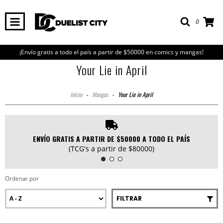
0
¡Envío gratis a todo el país a partir de $50000 en comics y mangas!
Your Lie in April
Inicio
-
Mangas
-
Your Lie in April
ENVÍO GRATIS A PARTIR DE $50000 A TODO EL PAÍS
(TCG's a partir de $80000)
Ordenar por
FILTRAR