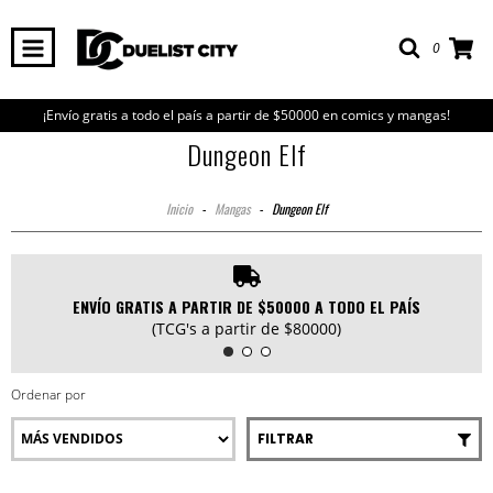
0
¡Envío gratis a todo el país a partir de $50000 en comics y mangas!
Dungeon Elf
Inicio
-
Mangas
-
Dungeon Elf
ENVÍO GRATIS A PARTIR DE $50000 A TODO EL PAÍS
(TCG's a partir de $80000)
Ordenar por
FILTRAR