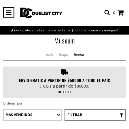
0
¡Envío gratis a todo el país a partir de $50000 en comics y mangas!
Museum
Inicio
-
Mangas
-
Museum
ENVÍO GRATIS A PARTIR DE $50000 A TODO EL PAÍS
(TCG's a partir de $80000)
Ordenar por
FILTRAR