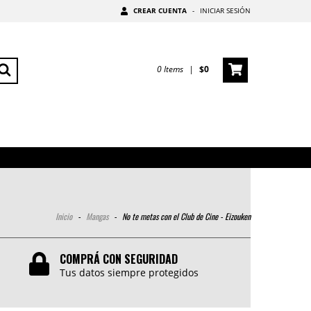
CREAR CUENTA
-
INICIAR SESIÓN
0
Items
|
$0
Inicio
-
Mangas
-
No te metas con el Club de Cine - Eizouken
COMPRÁ CON SEGURIDAD
Tus datos siempre protegidos