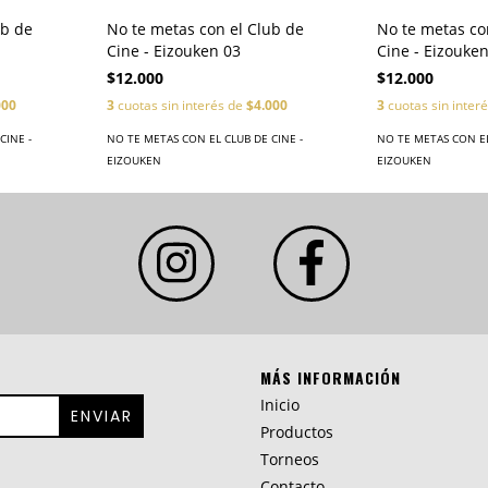
ub de
No te metas con el Club de
No te metas co
Cine - Eizouken 03
Cine - Eizouke
$12.000
$12.000
000
3
cuotas sin interés de
$4.000
3
cuotas sin inter
CINE -
NO TE METAS CON EL CLUB DE CINE -
NO TE METAS CON EL
EIZOUKEN
EIZOUKEN
MÁS INFORMACIÓN
Inicio
Productos
Torneos
Contacto