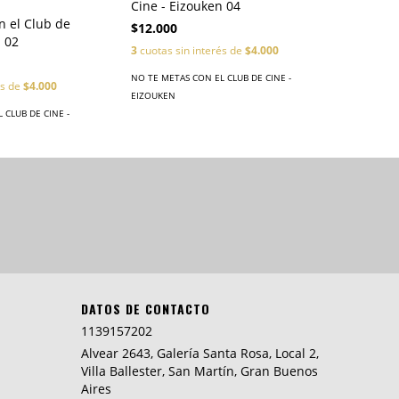
Cine - Eizouken 04
n el Club de
$12.000
n 02
3
cuotas sin interés de
$4.000
NO TE METAS CON EL CLUB DE CINE -
és de
$4.000
EIZOUKEN
 CLUB DE CINE -
DATOS DE CONTACTO
1139157202
Alvear 2643, Galería Santa Rosa, Local 2,
Villa Ballester, San Martín, Gran Buenos
Aires