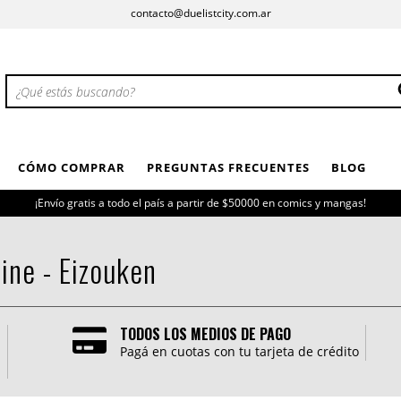
contacto@duelistcity.com.ar
CÓMO COMPRAR
PREGUNTAS FRECUENTES
BLOG
¡Envío gratis a todo el país a partir de $50000 en comics y mangas!
ine - Eizouken
TODOS LOS MEDIOS DE PAGO
Pagá en cuotas con tu tarjeta de crédito