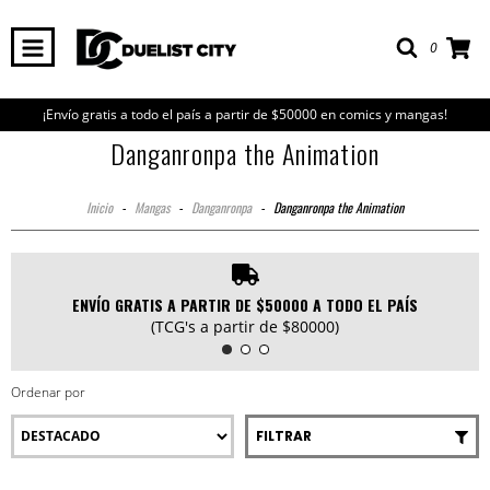
0
¡Envío gratis a todo el país a partir de $50000 en comics y mangas!
Danganronpa the Animation
Inicio
-
Mangas
-
Danganronpa
-
Danganronpa the Animation
ENVÍO GRATIS A PARTIR DE $50000 A TODO EL PAÍS
(TCG's a partir de $80000)
Ordenar por
FILTRAR