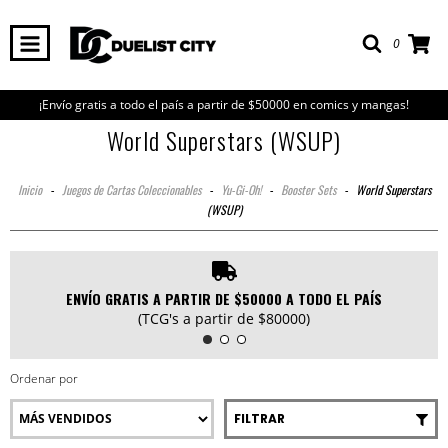
0
¡Envío gratis a todo el país a partir de $50000 en comics y mangas!
World Superstars (WSUP)
Inicio
-
Juegos de Cartas Coleccionables
-
Yu-Gi-Oh!
-
Booster Sets
-
World Superstars
(WSUP)
ENVÍO GRATIS A PARTIR DE $50000 A TODO EL PAÍS
(TCG's a partir de $80000)
Ordenar por
FILTRAR