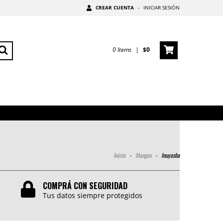
CREAR CUENTA
-
INICIAR SESIÓN
0
Items
|
$0
Inicio
-
Mangas
-
Inuyasha
COMPRÁ CON SEGURIDAD
Tus datos siempre protegidos