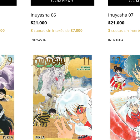
Inuyasha 06
Inuyasha 07
$21.000
$21.000
000
3
cuotas sin interés de
$7.000
3
cuotas sin inter
INUYASHA
INUYASHA