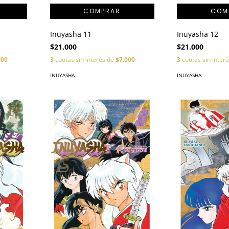
Inuyasha 11
Inuyasha 12
$21.000
$21.000
3
cuotas sin interés de
$7.000
000
3
cuotas sin inter
INUYASHA
INUYASHA