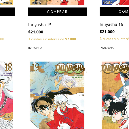
Inuyasha 16
Inuyasha 15
$21.000
$21.000
3
cuotas sin inter
000
3
cuotas sin interés de
$7.000
INUYASHA
INUYASHA