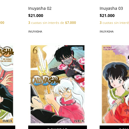
Inuyasha 02
Inuyasha 03
$21.000
$21.000
000
3
cuotas sin interés de
$7.000
3
cuotas sin inter
INUYASHA
INUYASHA