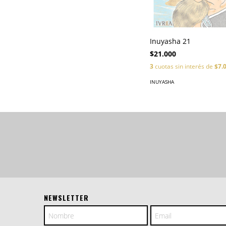
Inuyasha 21
$21.000
3
cuotas sin interés de
$7.
INUYASHA
NEWSLETTER