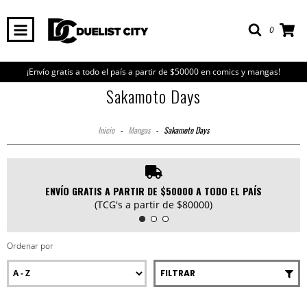
0
¡Envío gratis a todo el país a partir de $50000 en comics y mangas!
Sakamoto Days
Inicio
-
Mangas
-
Sakamoto Days
ENVÍO GRATIS A PARTIR DE $50000 A TODO EL PAÍS
(TCG's a partir de $80000)
Ordenar por
FILTRAR