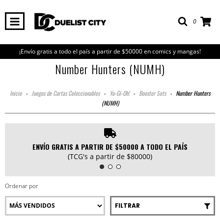
0
¡Envío gratis a todo el país a partir de $50000 en comics y mangas!
Number Hunters (NUMH)
Inicio
-
Juegos de Cartas Coleccionables
-
Yu-Gi-Oh!
-
Booster Sets
-
Number Hunters
(NUMH)
ENVÍO GRATIS A PARTIR DE $50000 A TODO EL PAÍS
(TCG's a partir de $80000)
Ordenar por
FILTRAR