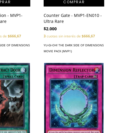
ion - MVP1-
Counter Gate - MVP1-EN010 -
Rare
Ultra Rare
$2.000
és de
$666,67
3
cuotas sin interés de
$666,67
 SIDE OF DIMENSIONS
YU-GI-OH! THE DARK SIDE OF DIMENSIONS
MOVIE PACK (MVP1)