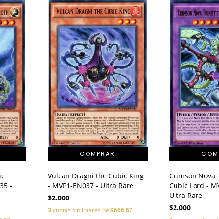
ic
Vulcan Dragni the Cubic King
Crimson Nova T
35 -
- MVP1-EN037 - Ultra Rare
Cubic Lord - M
Ultra Rare
$2.000
$2.000
3
cuotas sin interés de
$666,67