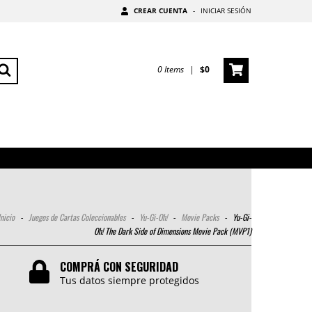
CREAR CUENTA
-
INICIAR SESIÓN
0
Items
|
$0
Inicio
-
Juegos de Cartas Coleccionables
-
Yu-Gi-Oh!
-
Movie Packs
-
Yu-Gi-
Oh! The Dark Side of Dimensions Movie Pack (MVP1)
COMPRÁ CON SEGURIDAD
Tus datos siempre protegidos