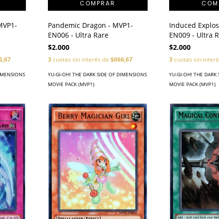
 MVP1-
Pandemic Dragon - MVP1-
Induced Explos
EN006 - Ultra Rare
EN009 - Ultra 
$2.000
$2.000
6,67
3
cuotas sin interés de
$666,67
3
cuotas sin inter
DIMENSIONS
YU-GI-OH! THE DARK SIDE OF DIMENSIONS
YU-GI-OH! THE DARK
MOVIE PACK (MVP1)
MOVIE PACK (MVP1)