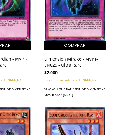
rdian - MVP1-
Dimension Mirage - MVP1-
Rare
EN025 - Ultra Rare
$2.000
és de
$666,67
3
cuotas sin interés de
$666,67
 SIDE OF DIMENSIONS
YU-GI-OH! THE DARK SIDE OF DIMENSIONS
MOVIE PACK (MVP1)