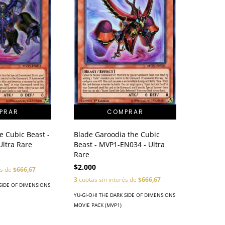
e Cubic Beast -
Blade Garoodia the Cubic
ltra Rare
Beast - MVP1-EN034 - Ultra
Rare
$2.000
és de
$666,67
3
cuotas sin interés de
$666,67
 SIDE OF DIMENSIONS
YU-GI-OH! THE DARK SIDE OF DIMENSIONS
MOVIE PACK (MVP1)