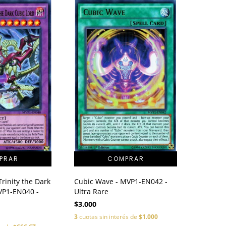
rinity the Dark
Cubic Wave - MVP1-EN042 -
VP1-EN040 -
Ultra Rare
$3.000
3
cuotas sin interés de
$1.000