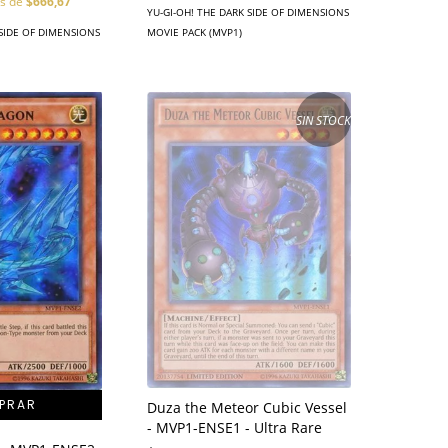
és de
$666,67
YU-GI-OH! THE DARK SIDE OF DIMENSIONS
 SIDE OF DIMENSIONS
MOVIE PACK (MVP1)
SIN STOCK
Duza the Meteor Cubic Vessel
- MVP1-ENSE1 - Ultra Rare