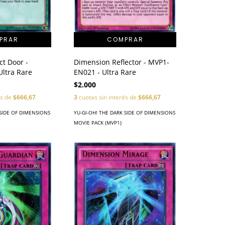
ct Door -
Dimension Reflector - MVP1-
ltra Rare
EN021 - Ultra Rare
$2.000
és de
$666,67
3
cuotas sin interés de
$666,67
 SIDE OF DIMENSIONS
YU-GI-OH! THE DARK SIDE OF DIMENSIONS
MOVIE PACK (MVP1)