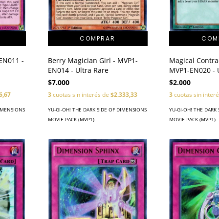
-EN011 -
Berry Magician Girl - MVP1-
Magical Contra
EN014 - Ultra Rare
MVP1-EN020 - U
$7.000
$2.000
6,67
3
cuotas sin interés de
$2.333,33
3
cuotas sin inter
DIMENSIONS
YU-GI-OH! THE DARK SIDE OF DIMENSIONS
YU-GI-OH! THE DARK
MOVIE PACK (MVP1)
MOVIE PACK (MVP1)