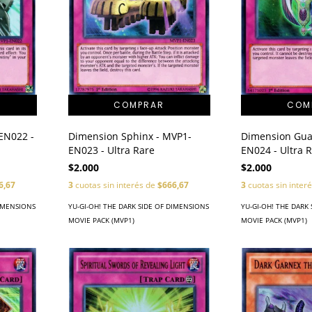
-EN022 -
Dimension Sphinx - MVP1-
Dimension Gua
EN023 - Ultra Rare
EN024 - Ultra 
$2.000
$2.000
6,67
3
cuotas sin interés de
$666,67
3
cuotas sin inter
DIMENSIONS
YU-GI-OH! THE DARK SIDE OF DIMENSIONS
YU-GI-OH! THE DARK
MOVIE PACK (MVP1)
MOVIE PACK (MVP1)