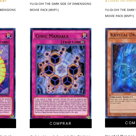
6,67
3
cuotas sin inter
YU-GI-OH! THE DARK SIDE OF DIMENSIONS
DIMENSIONS
MOVIE PACK (MVP1)
YU-GI-OH! THE DARK
MOVIE PACK (MVP1)