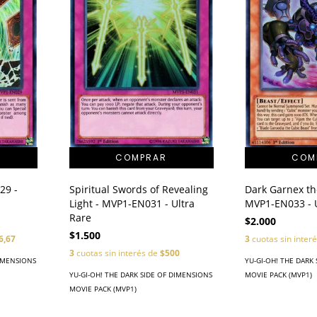
29 -
Spiritual Swords of Revealing
Dark Garnex th
Light - MVP1-EN031 - Ultra
MVP1-EN033 - U
Rare
$2.000
$1.500
6,67
3
cuotas sin inter
3
cuotas sin interés de
$500
DIMENSIONS
YU-GI-OH! THE DARK
YU-GI-OH! THE DARK SIDE OF DIMENSIONS
MOVIE PACK (MVP1)
MOVIE PACK (MVP1)