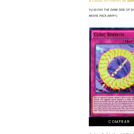
3
cuotas sin interés de
$66
YU-GI-OH! THE DARK SIDE OF 
MOVIE PACK (MVP1)