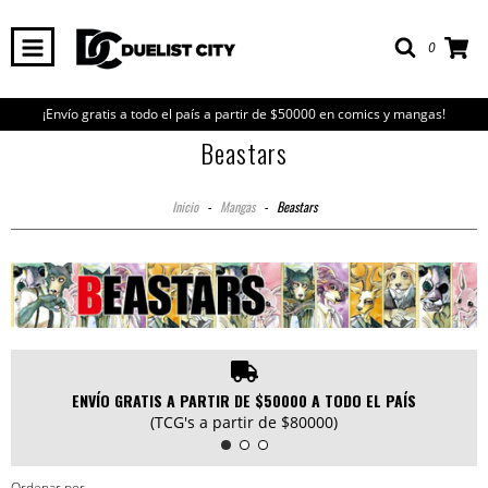
0
¡Envío gratis a todo el país a partir de $50000 en comics y mangas!
Beastars
Inicio
-
Mangas
-
Beastars
ENVÍO GRATIS A PARTIR DE $50000 A TODO EL PAÍS
(TCG's a partir de $80000)
Ordenar por