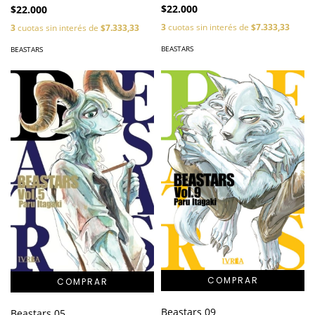
$22.000
$22.000
3
cuotas sin interés de
$7.333,33
3
cuotas sin interés de
$7.333,33
BEASTARS
BEASTARS
Beastars 09
Beastars 05