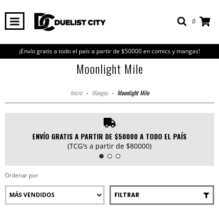
0
¡Envío gratis a todo el país a partir de $50000 en comics y mangas!
Moonlight Mile
Inicio
-
Mangas
-
Moonlight Mile
ENVÍO GRATIS A PARTIR DE $50000 A TODO EL PAÍS
(TCG's a partir de $80000)
Ordenar por
FILTRAR