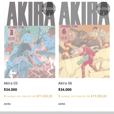
SIN STOCK
SIN STOCK
Akira 03
Akira 06
$34.000
$34.000
3
cuotas sin interés de
$11.333,33
3
cuotas sin interés de
$11.333,33
AKIRA
AKIRA