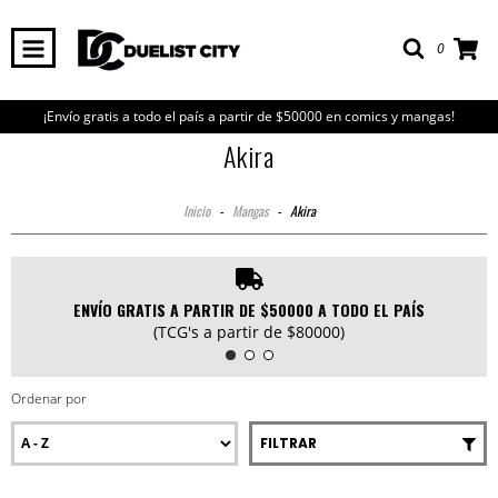
0
¡Envío gratis a todo el país a partir de $50000 en comics y mangas!
Akira
Inicio
-
Mangas
-
Akira
ENVÍO GRATIS A PARTIR DE $50000 A TODO EL PAÍS
(TCG's a partir de $80000)
Ordenar por
FILTRAR