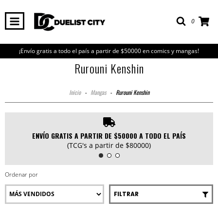
0
¡Envío gratis a todo el país a partir de $50000 en comics y mangas!
Rurouni Kenshin
Inicio
-
Mangas
-
Rurouni Kenshin
ENVÍO GRATIS A PARTIR DE $50000 A TODO EL PAÍS
(TCG's a partir de $80000)
Ordenar por
FILTRAR