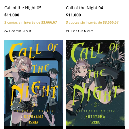
Call of the Night 05
Call of the Night 04
$11.000
$11.000
3
cuotas sin interés de
$3.666,67
3
cuotas sin interés de
$3.666,67
CALL OF THE NIGHT
CALL OF THE NIGHT