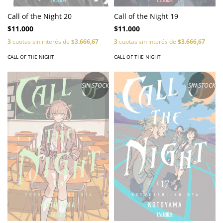
Call of the Night 20
Call of the Night 19
$11.000
$11.000
3
cuotas sin interés de
$3.666,67
3
cuotas sin interés de
$3.666,67
CALL OF THE NIGHT
CALL OF THE NIGHT
SIN STOCK
SIN STOCK