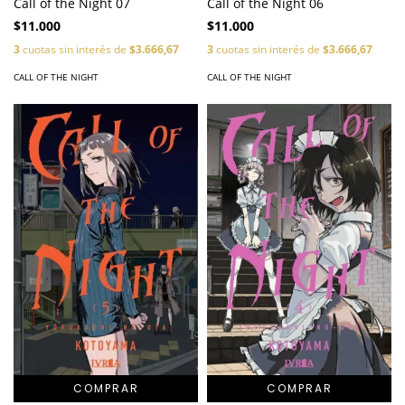
Call of the Night 07
Call of the Night 06
$11.000
$11.000
3
cuotas sin interés de
$3.666,67
3
cuotas sin interés de
$3.666,67
CALL OF THE NIGHT
CALL OF THE NIGHT