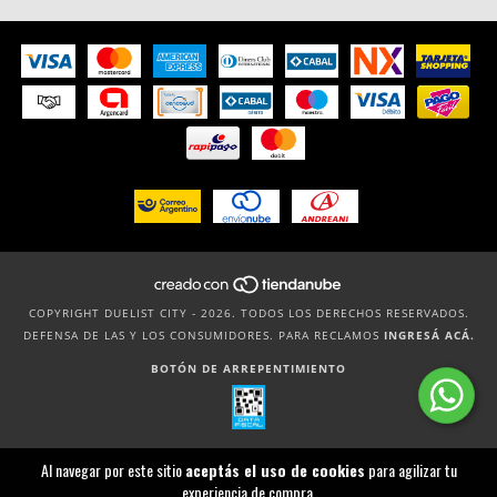
COPYRIGHT DUELIST CITY - 2026. TODOS LOS DERECHOS RESERVADOS.
DEFENSA DE LAS Y LOS CONSUMIDORES. PARA RECLAMOS
INGRESÁ ACÁ.
BOTÓN DE ARREPENTIMIENTO
Al navegar por este sitio
aceptás el uso de cookies
para agilizar tu
experiencia de compra.