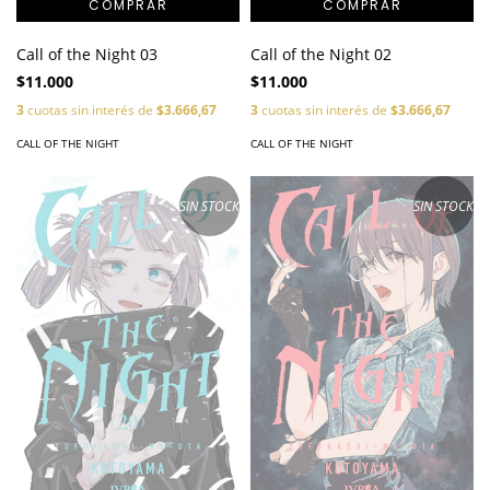
Call of the Night 03
Call of the Night 02
$11.000
$11.000
3
cuotas sin interés de
$3.666,67
3
cuotas sin interés de
$3.666,67
CALL OF THE NIGHT
CALL OF THE NIGHT
SIN STOCK
SIN STOCK