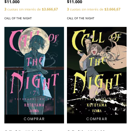
$11.000
$11.000
3
cuotas sin interés de
$3.666,67
3
cuotas sin interés de
$3.666,67
CALL OF THE NIGHT
CALL OF THE NIGHT