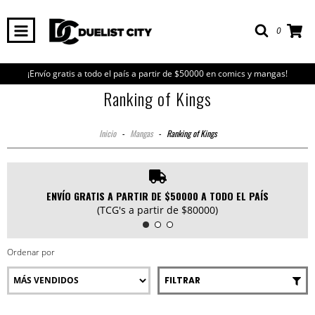
0
¡Envío gratis a todo el país a partir de $50000 en comics y mangas!
Ranking of Kings
Inicio
-
Mangas
-
Ranking of Kings
ENVÍO GRATIS A PARTIR DE $50000 A TODO EL PAÍS
(TCG's a partir de $80000)
Ordenar por
FILTRAR