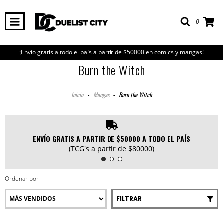
0
¡Envío gratis a todo el país a partir de $50000 en comics y mangas!
Burn the Witch
Inicio
-
Mangas
-
Burn the Witch
ENVÍO GRATIS A PARTIR DE $50000 A TODO EL PAÍS
(TCG's a partir de $80000)
Ordenar por
FILTRAR