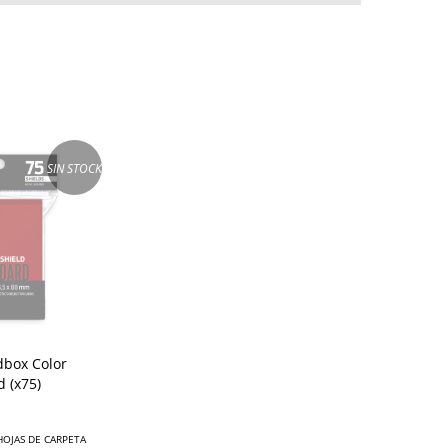
SIN STOCK
dbox Color
d (x75)
 HOJAS DE CARPETA