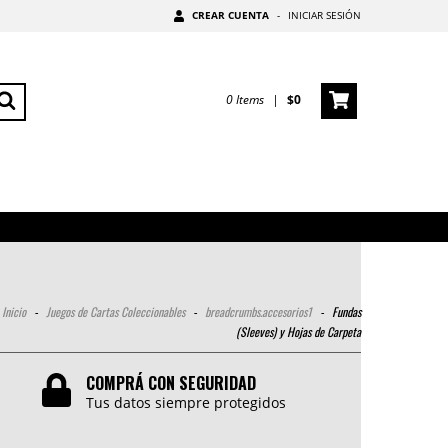
CREAR CUENTA
-
INICIAR SESIÓN
0
Items
|
$0
Inicio
-
Juegos de Cartas Coleccionables
-
breadcrumbs.accesorios1
-
Fundas
(Sleeves) y Hojas de Carpeta
COMPRÁ CON SEGURIDAD
Tus datos siempre protegidos